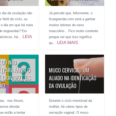
o dia da ovulação não
Já percebi que, felizmente, o
 fértil do ciclo, ou
ficargravida.com está a ganhar
é o dia em que há mais
muitos leitores do sexo
de engravidar? Em
masculino... Fico muito contente
LEIA
tísticos, há...
porque sei que isso significa
LEIA MAIS
qu...
 OU NÃO
 [PARA FAZER O
MUCO CERVICAL: UM
 GRAVIDEZ], EIS
ALIADO NA IDENTICAÇÃO
TÃO
DA OVULAÇÃO
ias, nos fóruns,
Durante o ciclo menstrual da
esma dúvida:
mulher, há vários tipos de
ue estão a tentar
secreção vaginal. O muco