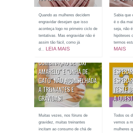
Quando as mulheres decidem
Sabia que 
engravidar desejam que isso
é o dia mais
aconteça logo no primeiro ciclo de
seja, não 
tentativas. Mas engravidar não é
hipóteses 
assim tão fácil, como já
termos esta
LEIA MAIS
MAIS
d...
COMBINAÇÃO DE "UXI
AMARELO" E "UNHA DE
ESPERAR
GATO" NÃO ACONSELHADA
ESPERAR
A TREINANTES E
TESTE DE
GRÁVIDAS!
A QUES
Muitas vezes, nos fóruns de
Todos os d
gravidez, muitas treinantes
vemos a m
incitam ao consumo de chá de
mulheres q