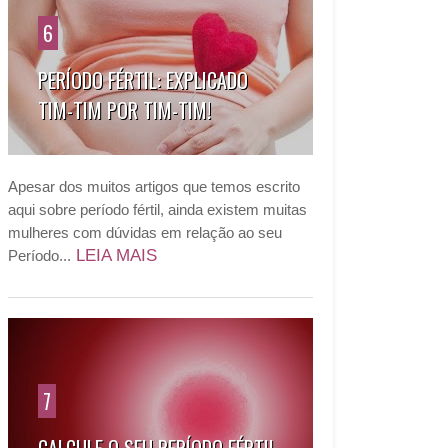
6
PERÍODO FÉRTIL: EXPLICADO
TIM-TIM POR TIM-TIM!
Apesar dos muitos artigos que temos escrito
aqui sobre período fértil, ainda existem muitas
mulheres com dúvidas em relação ao seu
LEIA MAIS
Período...
7