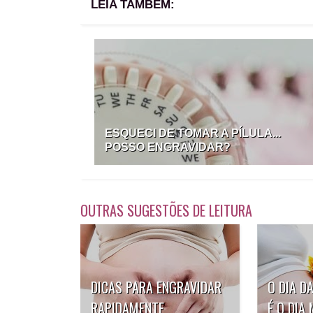
LEIA TAMBÉM:
ESQUECI DE TOMAR A PÍLULA...
POSSO ENGRAVIDAR?
OUTRAS SUGESTÕES DE LEITURA
DICAS PARA ENGRAVIDAR
O DIA D
RAPIDAMENTE
É O DIA 