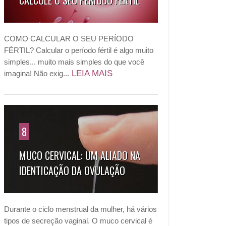
CALCULE O SEU PERÍODO FÉRTIL
COMO CALCULAR O SEU PERÍODO
FÉRTIL? Calcular o período fértil é algo muito
simples... muito mais simples do que você
LEIA MAIS
imagina! Não exig...
8
MUCO CERVICAL: UM ALIADO NA
IDENTICAÇÃO DA OVULAÇÃO
Durante o ciclo menstrual da mulher, há vários
tipos de secreção vaginal. O muco cervical é