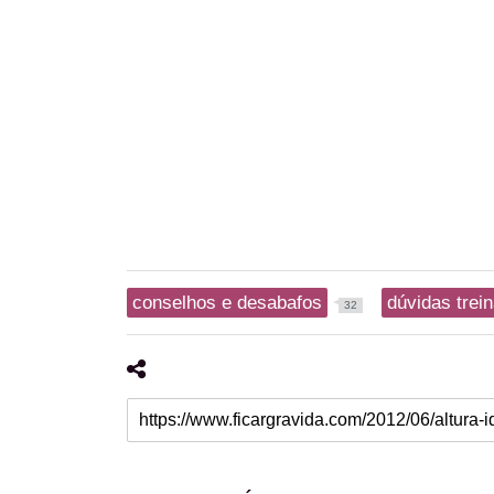
conselhos e desabafos
dúvidas trei
32