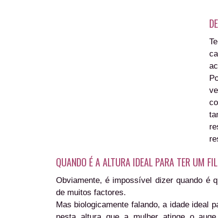
DE
Te
ca
ac
Po
v
co
t
re
re
QUANDO É A ALTURA IDEAL PARA TER UM FI
Obviamente, é impossível dizer quando é que
de muitos factores.
Mas biologicamente falando, a idade ideal pa
nesta altura que a mulher atinge o auge 