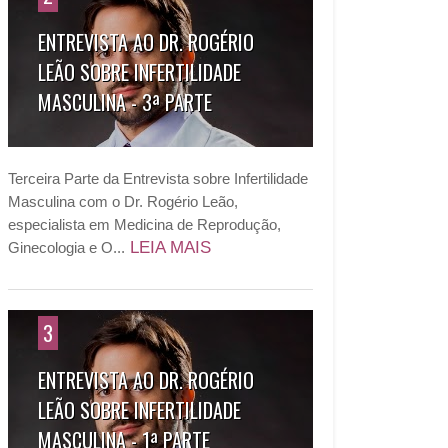
ENTREVISTA AO DR. ROGÉRIO
LEÃO SOBRE INFERTILIDADE
MASCULINA - 3ª PARTE
Terceira Parte da Entrevista sobre Infertilidade
Masculina com o Dr. Rogério Leão,
especialista em Medicina de Reprodução,
LEIA MAIS
Ginecologia e O...
3
ENTREVISTA AO DR. ROGÉRIO
LEÃO SOBRE INFERTILIDADE
MASCULINA - 1ª PARTE