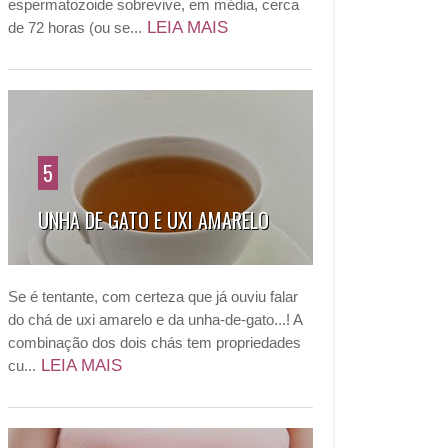
espermatozoide sobrevive, em média, cerca
LEIA MAIS
de 72 horas (ou se...
5
UNHA DE GATO E UXI AMARELO
Se é tentante, com certeza que já ouviu falar
do chá de uxi amarelo e da unha-de-gato...! A
combinação dos dois chás tem propriedades
LEIA MAIS
cu...