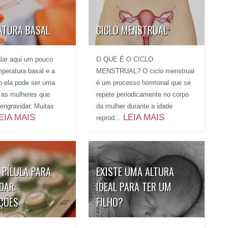
ATURA BASAL
CICLO MENSTRUAL
alar aqui um pouco
O QUE É O CICLO
mperatura basal e a
MENSTRUAL? O ciclo menstrual
 ela pode ser uma
é um processo hormonal que se
a as mulheres que
repete periodicamente no corpo
engravidar. Muitas
da mulher durante a idade
EIA MAIS
LEIA MAIS
reprod...
 PÍLULA PARA
EXISTE UMA ALTURA
DAR:
IDEAL PARA TER UM
ÇÕES
FILHO?