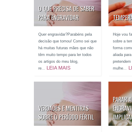
O QUE PRECISA DE SABER
PARA ENGRAVIDAR
TEMPER
Quer engravidar?Parabéns pela
Hoje vou f
decisão que tomou! Como sei que
sobre a te
há muitas futuras mães que não
forma como
têm muito tempo para ler todos
aliada par
os artigos do meu blog,
pretendem 
LEIA MAIS
L
re...
mulhe...
PARAR A
VERDADES E MENTIRAS
ENGRAVI
SOBRE O PERÍODO FÉRTIL
IMPLICA