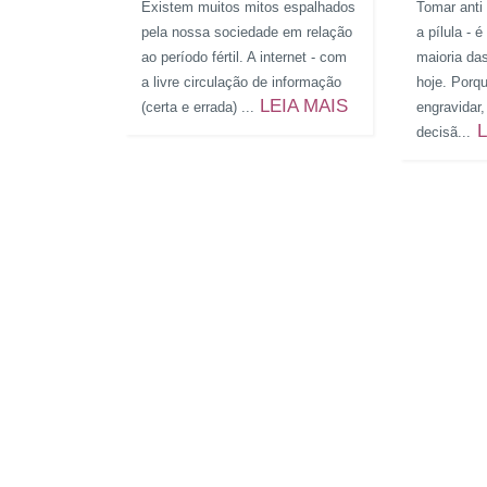
Existem muitos mitos espalhados
Tomar anti 
pela nossa sociedade em relação
a pílula - 
ao período fértil. A internet - com
maioria da
a livre circulação de informação
hoje. Porq
LEIA MAIS
(certa e errada) ...
engravidar
L
decisã...