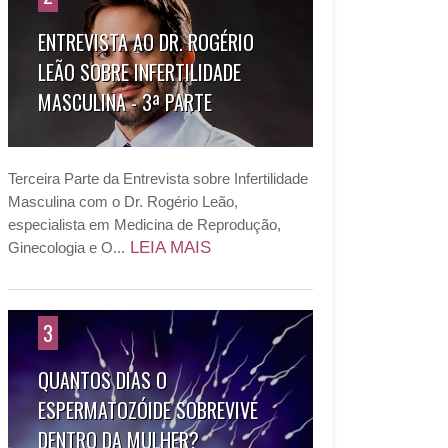
ENTREVISTA AO DR. ROGÉRIO
LEÃO SOBRE INFERTILIDADE
MASCULINA - 3ª PARTE
Terceira Parte da Entrevista sobre Infertilidade
Masculina com o Dr. Rogério Leão,
especialista em Medicina de Reprodução,
LEIA MAIS
Ginecologia e O...
3
QUANTOS DIAS O
ESPERMATOZÓIDE SOBREVIVE
DENTRO DA MULHER?