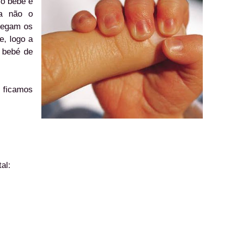
 o bebé é
ia não o
hegam os
e, logo a
o bebé de
, ficamos
al: