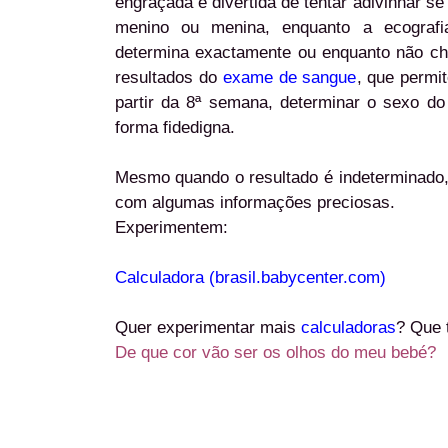
engraçada e divertida de tentar adivinhar se
menino ou menina, enquanto a ecograf
determina exactamente ou enquanto não c
resultados do
exame de sangue
, que permit
partir da 8ª semana, determinar o sexo d
forma fidedigna.
Mesmo quando o resultado é indeterminado
com algumas informações preciosas.
Experimentem:
Calculadora (brasil.babycenter.com)
Quer experimentar mais
calculadoras
? Que t
De que cor vão ser os olhos do meu bebé?