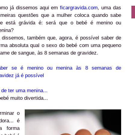
mo já dissemos aqui em
ficargravida.com
, uma das
imeiras questões que a mulher coloca quando sabe
e está grávida é: será que o bebé é menino ou
nina?
 dissemos, também que, agora, é possível saber de
rma absoluta qual o sexo do bebé com uma pequeno
ame de sangue, às 8 semanas de gravidez.
aber se é menino ou menina às 8 semanas de
avidez já é possível
 de ter uma menina...
bé muito divertida...
rminar o
ora... é
a forma