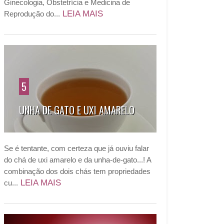
Ginecologia, Obstetrícia e Medicina de
LEIA MAIS
Reprodução do...
5
UNHA DE GATO E UXI AMARELO
Se é tentante, com certeza que já ouviu falar
do chá de uxi amarelo e da unha-de-gato...! A
combinação dos dois chás tem propriedades
LEIA MAIS
cu...