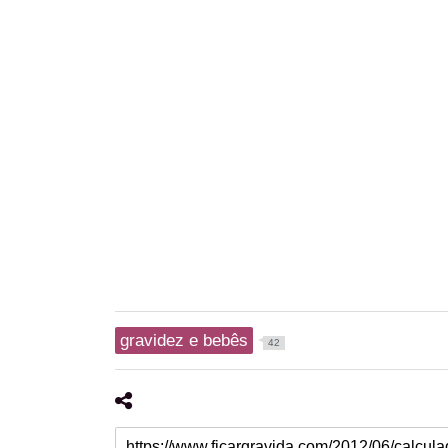
gravidez e bebês
42