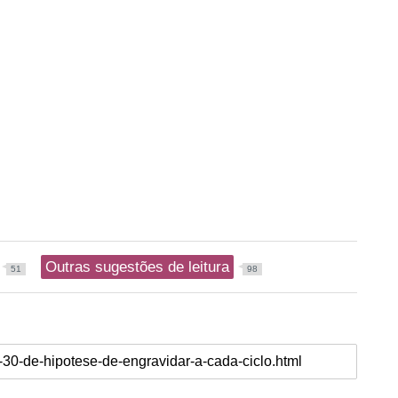
Outras sugestões de leitura
51
98