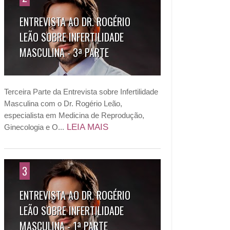
ENTREVISTA AO DR. ROGÉRIO
LEÃO SOBRE INFERTILIDADE
MASCULINA - 3ª PARTE
Terceira Parte da Entrevista sobre Infertilidade
Masculina com o Dr. Rogério Leão,
especialista em Medicina de Reprodução,
LEIA MAIS
Ginecologia e O...
3
ENTREVISTA AO DR. ROGÉRIO
LEÃO SOBRE INFERTILIDADE
MASCULINA - 1ª PARTE