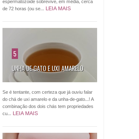
espermatozoide sobrevive, em média, cerca
LEIA MAIS
de 72 horas (ou se...
5
UNHA DE GATO E UXI AMARELO
Se é tentante, com certeza que já ouviu falar
do chá de uxi amarelo e da unha-de-gato...! A
combinação dos dois chás tem propriedades
LEIA MAIS
cu...