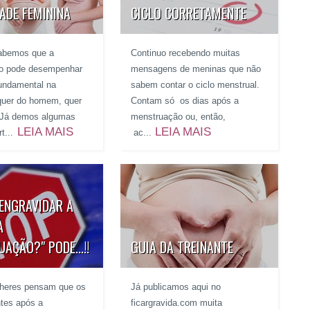
DADE FEMININA
CICLO CORRETAMENTE
sabemos que a
Continuo recebendo muitas
ão pode desempenhar
mensagens de meninas que não
undamental na
sabem contar o ciclo menstrual.
e quer do homem, quer
Contam só os dias após a
 Já demos algumas
menstruação ou, então,
LEIA MAIS
LEIA MAIS
t...
ac...
ENGRAVIDAR A
À
AÇÃO?" PODE...!!
GUIA DA TREINANTE
lheres pensam que os
Já publicamos aqui no
ntes após a
ficargravida.com muita