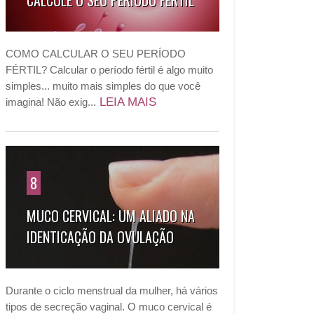
CALCULE O SEU PERÍODO FÉRTIL
COMO CALCULAR O SEU PERÍODO
FÉRTIL? Calcular o período fértil é algo muito
simples... muito mais simples do que você
LEIA MAIS
imagina! Não exig...
8
MUCO CERVICAL: UM ALIADO NA
IDENTICAÇÃO DA OVULAÇÃO
Durante o ciclo menstrual da mulher, há vários
tipos de secreção vaginal. O muco cervical é