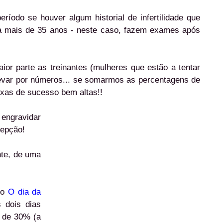
íodo se houver algum historial de infertilidade que
ha mais de 35 anos - neste caso, fazem exames após
or parte as treinantes (mulheres que estão a tentar
evar por números... se somarmos as percentagens de
xas de sucesso bem altas!!
engravidar
cepção!
nte, de uma
go
O dia da
 dois dias
é de 30% (a