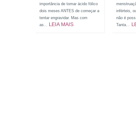
importância de tomar ácido fólico
menstruaçã
dois meses ANTES de começar a
inférteis, 
tentar engravidar. Mas com
não é possí
LEIA MAIS
L
as...
Tanta...