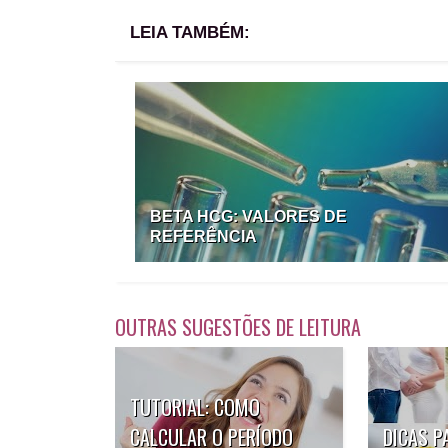
LEIA TAMBÉM:
BETA HCG: VALORES DE
REFERÊNCIA
OUTRAS SUGESTÕES DE LEITURA
TUTORIAL: COMO
CALCULAR O PERÍODO
DICAS P