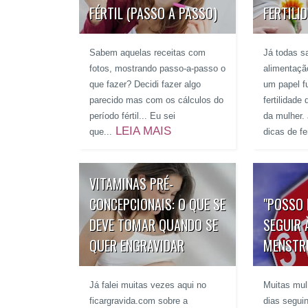
FÉRTIL (PASSO A PASSO)
FERTILI
Sabem aquelas receitas com
Já todas 
fotos, mostrando passo-a-passo o
alimentaç
que fazer? Decidi fazer algo
um papel f
parecido mas com os cálculos do
fertilidad
período fértil... Eu sei
da mulher.
LEIA MAIS
que...
dicas de fer
VITAMINAS PRÉ-
CONCEPCIONAIS: O QUE SE
"POSSO 
DEVE TOMAR QUANDO SE
SEGUIR 
QUER ENGRAVIDAR
MENSTRU
Já falei muitas vezes aqui no
Muitas mu
ficargravida.com sobre a
dias segui