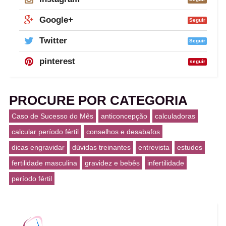
Google+
Seguir
Twitter
Seguir
pinterest
seguir
PROCURE POR CATEGORIA
Caso de Sucesso do Mês
anticoncepção
calculadoras
calcular período fértil
conselhos e desabafos
dicas engravidar
dúvidas treinantes
entrevista
estudos
fertilidade masculina
gravidez e bebês
infertilidade
período fértil