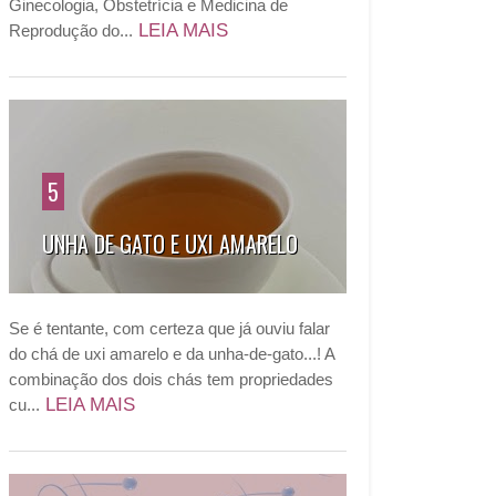
Ginecologia, Obstetrícia e Medicina de
LEIA MAIS
Reprodução do...
5
UNHA DE GATO E UXI AMARELO
Se é tentante, com certeza que já ouviu falar
do chá de uxi amarelo e da unha-de-gato...! A
combinação dos dois chás tem propriedades
LEIA MAIS
cu...