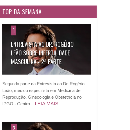
TOP DA SEMANA
1
ENTREVISTA AO DR. ROGÉRIO
LEÃO SOBRE INFERTILIDADE
MASCULINA - 2ª PARTE
Segunda parte da Entrevista ao Dr. Rogério
Leão, médico especilista em Medicina de
Reprodução, Ginecologia e Obstetrícia no
LEIA MAIS
IPGO - Centro...
2