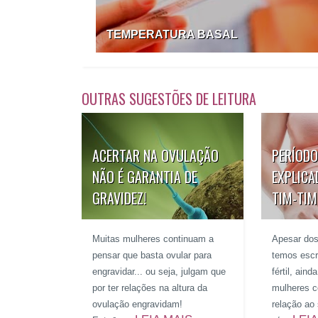
TEMPERATURA BASAL
OUTRAS SUGESTÕES DE LEITURA
ACERTAR NA OVULAÇÃO
PERÍODO
NÃO É GARANTIA DE
EXPLICA
GRAVIDEZ!
TIM-TIM
Muitas mulheres continuam a
Apesar dos
pensar que basta ovular para
temos escr
engravidar... ou seja, julgam que
fértil, ain
por ter relações na altura da
mulheres 
ovulação engravidam!
relação ao 