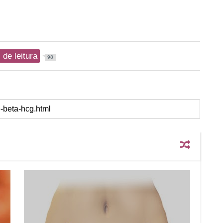
de leitura
98