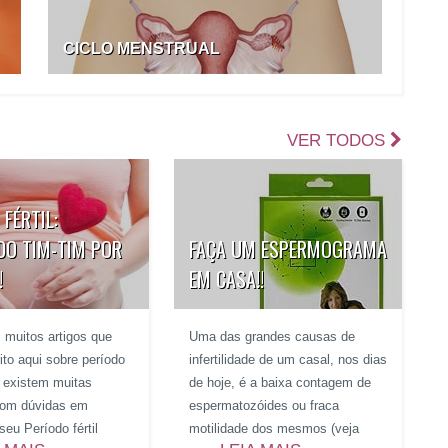
CICLO MENSTRUAL
VER TODOS
 FÉRTIL:
DO TIM-TIM POR
FAÇA UM ESPERMOGRAMA
!
EM CASA!!
 muitos artigos que
Uma das grandes causas de
ito aqui sobre período
infertilidade de um casal, nos dias
da existem muitas
de hoje, é a baixa contagem de
com dúvidas em
espermatozóides ou fraca
seu Período fértil
motilidade dos mesmos (veja