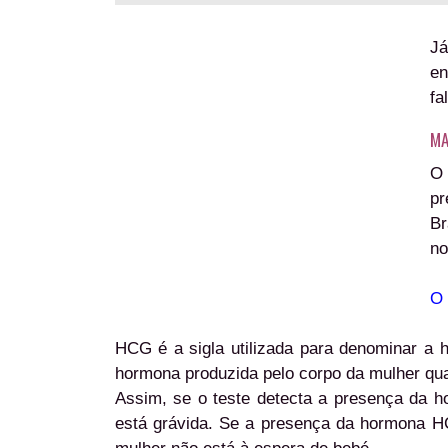
J
en
fa
MA
O 
pr
Br
no
O 
HCG é a sigla utilizada para denominar a
hormona produzida pelo corpo da mulher qu
Assim, se o teste detecta a presença da ho
está grávida. Se a presença da hormona HCG