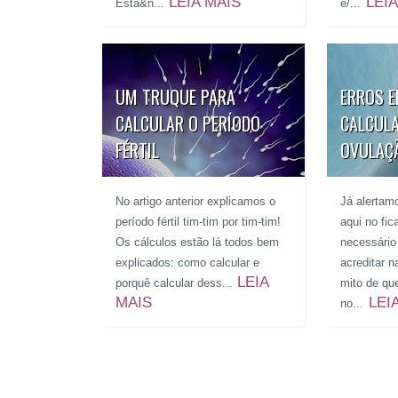
LEIA MAIS
LEIA
Esta&n...
e/...
UM TRUQUE PARA
ERROS 
CALCULAR O PERÍODO
CALCUL
FÉRTIL
OVULAÇ
No artigo anterior explicamos o
Já alertam
período fértil tim-tim por tim-tim!
aqui no fi
Os cálculos estão lá todos bem
necessário
explicados: como calcular e
acreditar 
LEIA
porquê calcular dess...
mito de qu
MAIS
LEI
no...