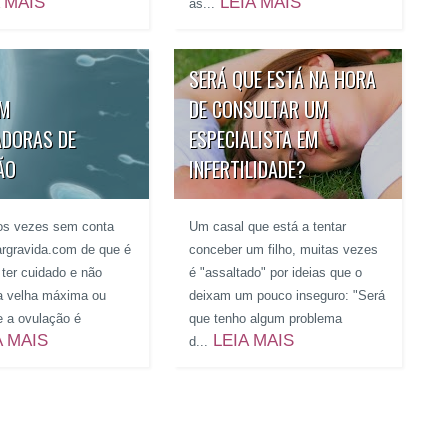
 MAIS
LEIA MAIS
as...
SERÁ QUE ESTÁ NA HORA
EM
DE CONSULTAR UM
ADORAS DE
ESPECIALISTA EM
ÃO
INFERTILIDADE?
os vezes sem conta
Um casal que está a tentar
cargravida.com de que é
conceber um filho, muitas vezes
 ter cuidado e não
é "assaltado" por ideias que o
na velha máxima ou
deixam um pouco inseguro: "Será
e a ovulação é
que tenho algum problema
A MAIS
LEIA MAIS
d...