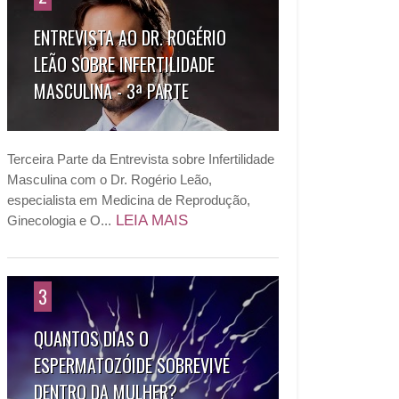
ENTREVISTA AO DR. ROGÉRIO
LEÃO SOBRE INFERTILIDADE
MASCULINA - 3ª PARTE
Terceira Parte da Entrevista sobre Infertilidade
Masculina com o Dr. Rogério Leão,
especialista em Medicina de Reprodução,
LEIA MAIS
Ginecologia e O...
3
QUANTOS DIAS O
ESPERMATOZÓIDE SOBREVIVE
DENTRO DA MULHER?