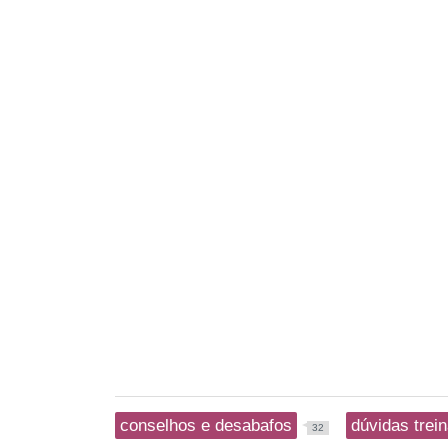
conselhos e desabafos
dúvidas trei
32