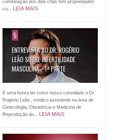
combinação dos dois chás tem propriedades
LEIA MAIS
cu...
5
ENTREVISTA AO DR. ROGÉRIO
LEÃO SOBRE INFERTILIDADE
MASCULINA - 1ª PARTE
É uma honra ter como nosso convidado o Dr.
Rogério Leão , médico assistente na área de
Ginecologia, Obstetrícia e Medicina de
LEIA MAIS
Reprodução do...