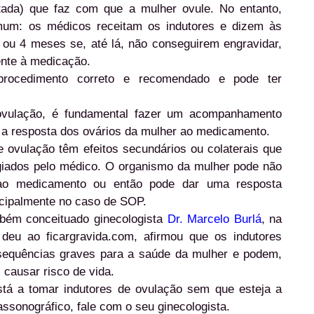
tada) que faz com que a mulher ovule. No entanto,
mum: os médicos receitam os indutores e dizem às
3 ou 4 meses se, até lá, não conseguirem engravidar,
nte à medicação.
rocedimento correto e recomendado e pode ter
ovulação, é fundamental fazer um acompanhamento
er a resposta dos ovários da mulher ao medicamento.
e ovulação têm efeitos secundários ou colaterais que
giados pelo médico. O organismo da mulher pode não
ao medicamento ou então pode dar uma resposta
ncipalmente no caso de SOP.
bém conceituado ginecologista
Dr. Marcelo Burlá
, na
eu ao ficargravida.com, afirmou que os indutores
sequências graves para a saúde da mulher e podem,
 causar risco de vida.
stá a tomar indutores de ovulação sem que esteja a
ssonográfico, fale com o seu ginecologista.