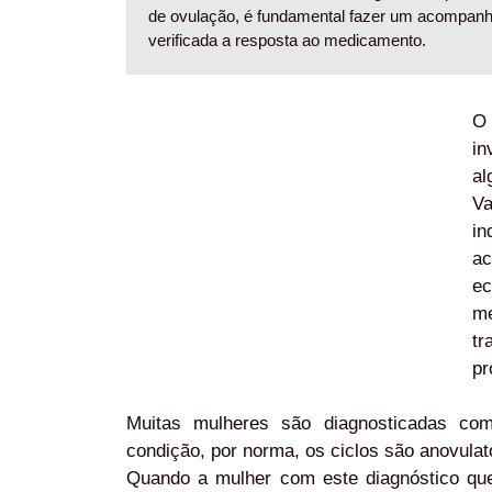
de ovulação, é fundamental fazer um acompanha
verificada a resposta ao medicamento.
O 
in
al
Va
i
ac
ec
me
tr
pr
Muitas mulheres são diagnosticadas com
condição, por norma, os ciclos são anovulató
Quando a mulher com este diagnóstico que