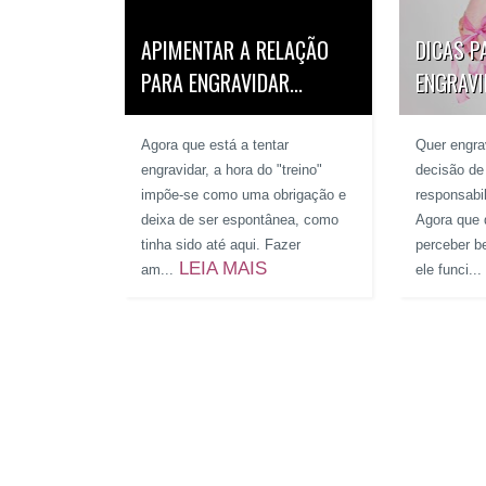
APIMENTAR A RELAÇÃO
DICAS P
PARA ENGRAVIDAR...
ENGRAV
Agora que está a tentar
Quer engr
engravidar, a hora do "treino"
decisão de
impõe-se como uma obrigação e
responsab
deixa de ser espontânea, como
Agora que 
tinha sido até aqui. Fazer
perceber b
LEIA MAIS
am...
ele funci...