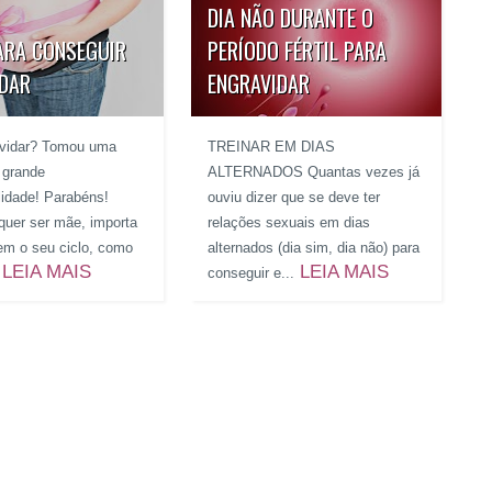
DIA NÃO DURANTE O
ARA CONSEGUIR
PERÍODO FÉRTIL PARA
IDAR
ENGRAVIDAR
avidar? Tomou uma
TREINAR EM DIAS
 grande
ALTERNADOS Quantas vezes já
ilidade! Parabéns!
ouviu dizer que se deve ter
quer ser mãe, importa
relações sexuais em dias
em o seu ciclo, como
alternados (dia sim, dia não) para
LEIA MAIS
LEIA MAIS
conseguir e...