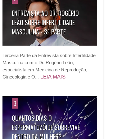
ENTREVISTA AO DR. ROGÉRIO
LEÃO SOBRE INFERTILIDADE
MASCULINA - 3ª PARTE
Terceira Parte da Entrevista sobre Infertilidade
Masculina com o Dr. Rogério Leão,
especialista em Medicina de Reprodução,
LEIA MAIS
Ginecologia e O...
3
QUANTOS DIAS O
ESPERMATOZÓIDE SOBREVIVE
DENTRO DA MULHER?