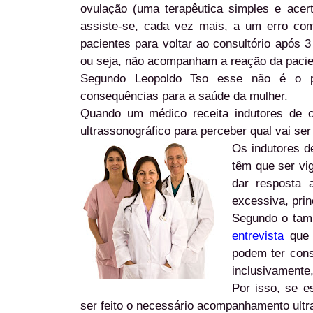
ovulação (uma terapêutica simples e acer
assiste-se, cada vez mais, a um erro co
pacientes para voltar ao consultório após 
ou seja, não acompanham a reação da pacie
Segundo Leopoldo Tso esse não é o p
consequências para a saúde da mulher.
Quando um médico receita indutores de 
ultrassonográfico para perceber qual vai s
Os indutores d
têm que ser vi
dar resposta 
excessiva, pri
Segundo o tam
entrevista
que d
podem ter con
inclusivamente,
Por isso, se e
ser feito o necessário acompanhamento ultra