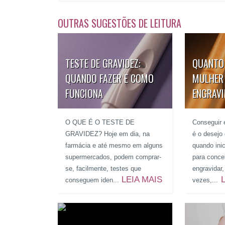
OUTRAS SUGESTÕES DE LEITURA
TESTE DE GRAVIDEZ:
QUANTO
QUANDO FAZER E COMO
MULHER
FUNCIONA
ENGRAV
O QUE É O TESTE DE
Conseguir 
GRAVIDEZ? Hoje em dia, na
é o desejo
farmácia e até mesmo em alguns
quando inic
supermercados, podem comprar-
para conce
se, facilmente, testes que
engravidar
LEIA MAIS
conseguem iden...
vezes,...