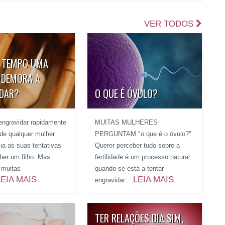
VER TODOS
 TEMPO UMA
 DEMORA A
IDAR?
O QUE É ÓVULO?
engravidar rapidamente
MUITAS MULHERES
 de qualquer mulher
PERGUNTAM "o que é o óvulo?".
ia as suas tentativas
Querer perceber tudo sobre a
ber um filho. Mas
fertilidade é um processo natural
, muitas
quando se está a tentar
LEIA MAIS
LEIA MAIS
engravidar...
TER RELAÇÕES DIA SIM,