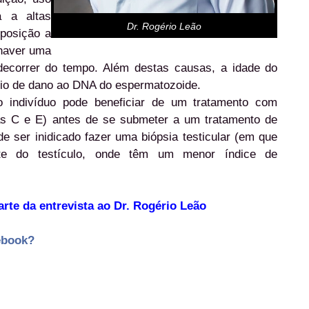
a a altas
Dr. Rogério Leão
posição a
 haver uma
ecorrer do tempo. Além destas causas, a idade do
rio de dano ao DNA do espermatozoide.
o indivíduo pode beneficiar de um tratamento com
nas C e E) antes de se submeter a um tratamento de
e ser inidicado fazer uma biópsia testicular (em que
nte do testículo, onde têm um menor índice de
arte da entrevista ao Dr. Rogério Leão
ebook?