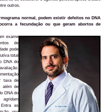
ntre outros.
mograma normal, podem existir defeitos no DNA
ocorra a fecundação ou que geram abortos de
 um exame
entos de
idade pode
utiva total
do DNA do
aliação.
mentação
r taxa de
, além de
 do DNA do
e agridam
 Entra as
uição, uso