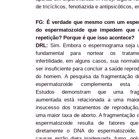
de tricíclicos, fenotiazida e antipsicóticos, e
FG: É verdade que mesmo com um esper
do espermatozoide que impedem que 
repetição? Porque é que isso acontece?
DRL:
Sim. Embora o espermograma seja
fundamental para nortear os tratam
infertilidade, em alguns casos, sua normal
ser insuficiente para concluir a saúde reprod
do homem. A pesquisa da fragmentação 
espermatozoide complementa esta av
Estudos demonstram que uma frag
aumentada está relacionada a uma maio
insucesso dos tratamentos de reprodução
uma maior taxa de aborto. A fragmentação
espermatozoide resulta de fatores qu
diretamente o DNA do espermatozoide.
causas estão dieta inadequada, fumo, pol