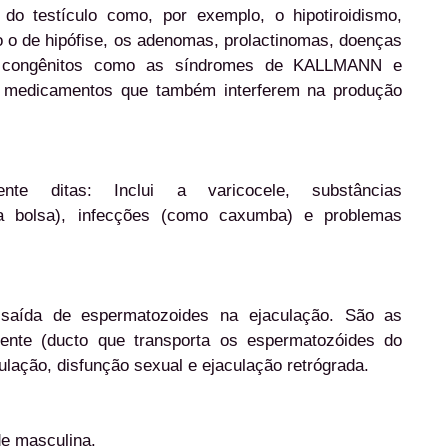
do testículo como, por exemplo, o hipotiroidismo,
 o de hipófise, os adenomas, prolactinomas, doenças
as congênitos como as síndromes de KALLMANN e
medicamentos que também interferem na produção
nte ditas: Inclui a varicocele, substâncias
a da bolsa), infecções (como caxumba) e problemas
saída de espermatozoides na ejaculação. São as
rente (ducto que transporta os espermatozóides do
culação, disfunção sexual e ejaculação retrógrada.
de masculina.