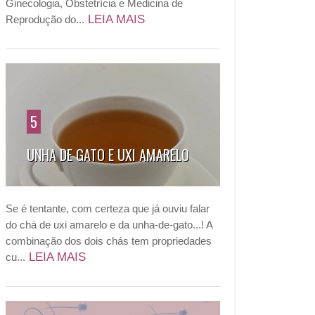
Ginecologia, Obstetrícia e Medicina de
LEIA MAIS
Reprodução do...
5
UNHA DE GATO E UXI AMARELO
Se é tentante, com certeza que já ouviu falar
do chá de uxi amarelo e da unha-de-gato...! A
combinação dos dois chás tem propriedades
LEIA MAIS
cu...