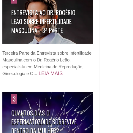
ENTREVISTA AO DR. ROGÉRIO
LEÃO SOBRE INFERTILIDADE
MASCULINA - 3ª PARTE
Terceira Parte da Entrevista sobre Infertilidade
Masculina com o Dr. Rogério Leão,
especialista em Medicina de Reprodução,
LEIA MAIS
Ginecologia e O...
3
QUANTOS DIAS O
ESPERMATOZÓIDE SOBREVIVE
DENTRO DA MULHER?