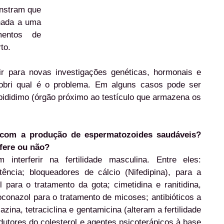
nstram que
nada a uma
mentos de
to.
ir para novas investigações genéticas, hormonais e
bri qual é o problema. Em alguns casos pode ser
pididimo (órgão próximo ao testículo que armazena os
 com a produção de espermatozoides saudáveis?
fere ou não?
nterferir na fertilidade masculina. Entre eles:
tência; bloqueadores de cálcio (Nifedipina), para a
ol para o tratamento da gota; cimetidina e ranitidina,
toconazol para o tratamento de micoses; antibióticos a
iazina, tetraciclina e gentamicina (alteram a fertilidade
dutores do colesterol e agentes psicoterápicos à base