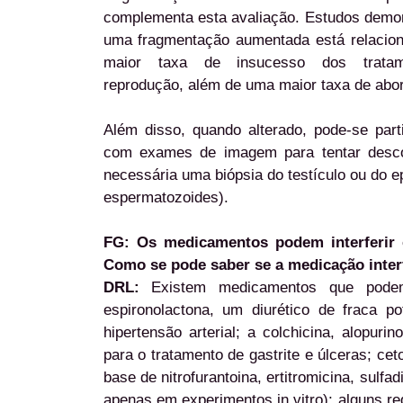
complementa esta avaliação. Estudos demo
uma fragmentação aumentada está relacio
maior taxa de insucesso dos trata
reprodução, além de uma maior taxa de abor
Além disso, quando alterado, pode-se part
com exames de imagem para tentar desco
necessária uma biópsia do testículo ou do e
espermatozoides).
FG: Os medicamentos podem interferir
Como se pode saber se a medicação inter
DRL:
Existem medicamentos que podem i
espironolactona, um diurético de fraca po
hipertensão arterial; a colchicina, alopurin
para o tratamento de gastrite e úlceras; ce
base de nitrofurantoina, ertitromicina, sulfad
apenas em experimentos in vitro); alguns re