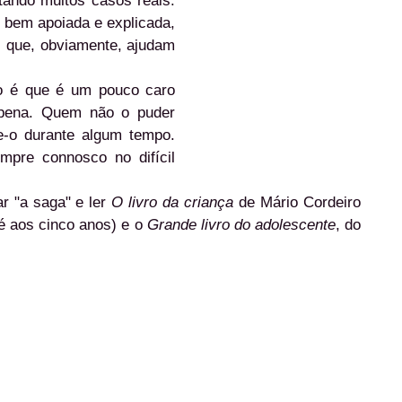
ntando muitos casos reais.
, bem apoiada e explicada,
s que, obviamente, ajudam
o é que é um pouco caro
 pena. Quem não o puder
te-o durante algum tempo.
mpre connosco no difícil
ar "a saga" e ler
O livro da criança
de Mário Cordeiro
é aos cinco anos) e o
Grande livro do adolescente
, do