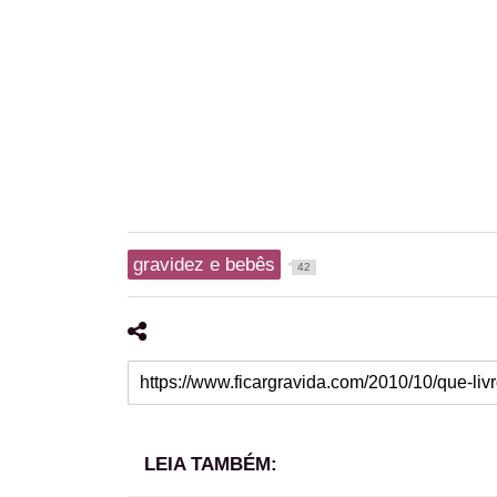
gravidez e bebês
42
LEIA TAMBÉM: