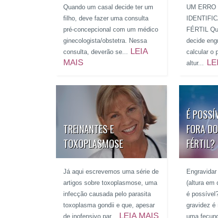
Quando um casal decide ter um
UM ERRO
filho, deve fazer uma consulta
IDENTIFI
pré-concepcional com um médico
FÉRTIL Qu
ginecologista/obstetra. Nessa
decide eng
LEIA
consulta, deverão se...
calcular o p
MAIS
LE
altur...
É POSSÍ
TREINANTES E
FORA DO
TOXOPLASMOSE
FÉRTIL?
Já aqui escrevemos uma série de
Engravidar 
artigos sobre toxoplasmose, uma
(altura em
infecção causada pelo parasita
é possível
toxoplasma gondii e que, apesar
gravidez é
LEIA MAIS
de inofensivo par...
uma fecund