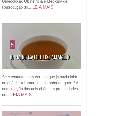
Ginecologia, Obstetrícia e Medicina de
LEIA MAIS
Reprodução do...
5
UNHA DE GATO E UXI AMARELO
Se é tentante, com certeza que já ouviu falar
do chá de uxi amarelo e da unha-de-gato...! A
combinação dos dois chás tem propriedades
LEIA MAIS
cu...