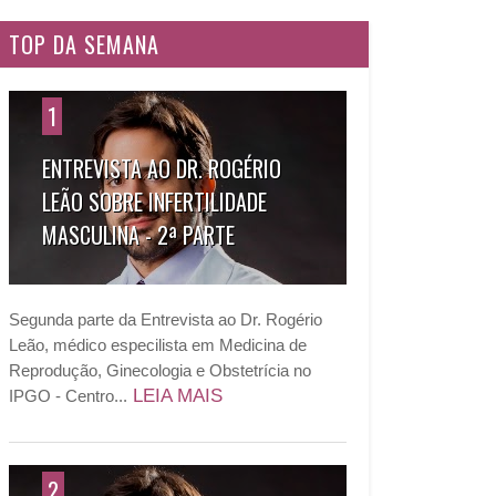
TOP DA SEMANA
1
ENTREVISTA AO DR. ROGÉRIO
LEÃO SOBRE INFERTILIDADE
MASCULINA - 2ª PARTE
Segunda parte da Entrevista ao Dr. Rogério
Leão, médico especilista em Medicina de
Reprodução, Ginecologia e Obstetrícia no
LEIA MAIS
IPGO - Centro...
2