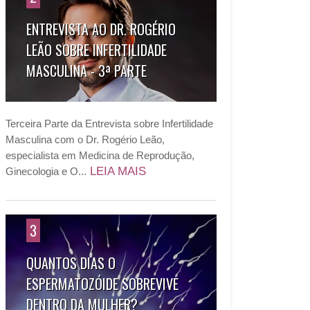
ENTREVISTA AO DR. ROGÉRIO
LEÃO SOBRE INFERTILIDADE
MASCULINA - 3ª PARTE
Terceira Parte da Entrevista sobre Infertilidade
Masculina com o Dr. Rogério Leão,
especialista em Medicina de Reprodução,
LEIA MAIS
Ginecologia e O...
3
QUANTOS DIAS O
ESPERMATOZÓIDE SOBREVIVE
DENTRO DA MULHER?