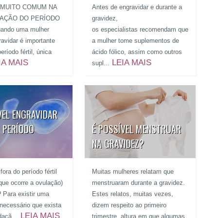
 MUITO COMUM NA
Antes de engravidar e durante a
CAÇÃO DO PERÍODO
gravidez,
ando uma mulher
os especialistas recomendam que
ravidar é importante
a mulher tome suplementos de
eríodo fértil, única
ácido fólico, assim como outros
IA MAIS
LEIA MAIS
supl...
VEL ENGRAVIDAR
 PERÍODO
É POSSÍVEL MENSTRUAR
NA GRAVIDEZ?
fora do período fértil
Muitas mulheres relatam que
 que ocorre a ovulação)
menstruaram durante a gravidez.
? Para existir uma
Estes relatos, muitas vezes,
 necessário que exista
dizem respeito ao primeiro
LEIA MAIS
açã...
trimestre, altura em que algumas